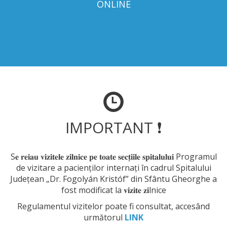
ONLINE
IMPORTANT ❗
S𝐞 𝐫𝐞𝐢𝐚𝐮 𝐯𝐢𝐳𝐢𝐭𝐞𝐥𝐞 𝐳𝐢𝐥𝐧𝐢𝐜𝐞 𝐩𝐞 𝐭𝐨𝐚𝐭𝐞 𝐬𝐞𝐜𝐭̦𝐢𝐢𝐥𝐞 𝐬𝐩𝐢𝐭𝐚𝐥𝐮𝐥𝐮𝐢 Programul
de vizitare a pacienților internați în cadrul Spitalului
Judeţean „Dr. Fogolyán Kristóf” din Sfântu Gheorghe a
fost modificat la 𝐯𝐢𝐳𝐢𝐭𝐞 𝐳𝐢lnice
Regulamentul vizitelor poate fi consultat, accesând
următorul
LINK